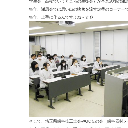
学生会（高校でいうところの生徒会）が卒業式後の謝
毎年、謝恩会では思い出の映像を流す定番のコーナー
毎年、上手に作るんですよね～☆彡
そして、埼玉県歯科技工士会やGC友の会（歯科器材メ