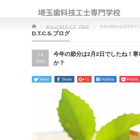
Home
キャンパスライフ
,
ブログ
今年の節分は2月2日で
D.T.C.S.ブログ
今年の節分は2月2日でしたね！
2.4
2025
か？
Tweet
Share
+1
Hatena
Pocket